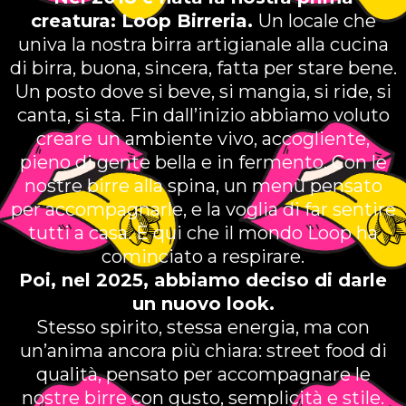
creatura: Loop Birreria.
Un locale che
univa la nostra birra artigianale alla cucina
di birra, buona, sincera, fatta per stare bene.
Un posto dove si beve, si mangia, si ride, si
canta, si sta. Fin dall’inizio abbiamo voluto
creare un ambiente vivo, accogliente,
pieno di gente bella e in fermento. Con le
nostre birre alla spina, un menù pensato
per accompagnarle, e la voglia di far sentire
tutti a casa. È qui che il mondo Loop ha
cominciato a respirare.
Poi, nel 2025, abbiamo deciso di darle
un nuovo look.
Stesso spirito, stessa energia, ma con
un’anima ancora più chiara: street food di
qualità, pensato per accompagnare le
nostre birre con gusto, semplicità e stile.