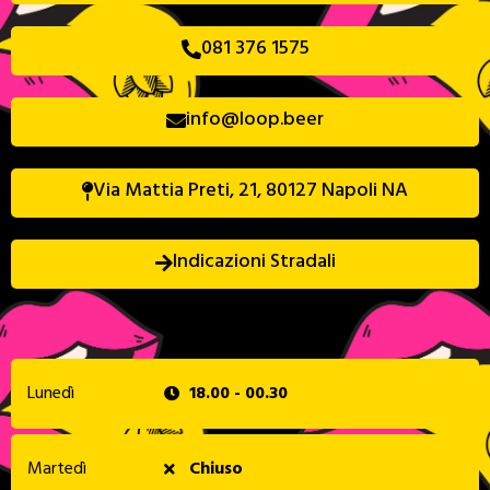
081 376 1575
info@loop.beer
Via Mattia Preti, 21, 80127 Napoli NA
Indicazioni Stradali
Lunedì
18.00 - 00.30
Martedì
Chiuso