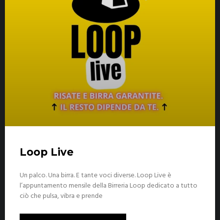
Loop Live
Un palco. Una birra. E tante voci diverse. Loop Live è
l’appuntamento mensile della Birreria Loop dedicato a tutto
ciò che pulsa, vibra e prende