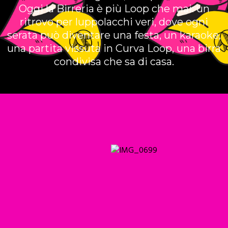
Oggi la Birreria è più Loop che mai: un
ritrovo per luppolacchi veri, dove ogni
serata può diventare una festa, un karaoke,
una partita vissuta in Curva Loop, una birra
condivisa che sa di casa.