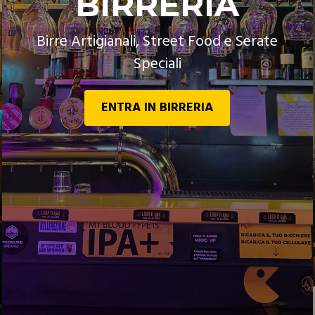
BIRRERIA
Birre Artigianali, Street Food e Serate
Speciali
ENTRA IN BIRRERIA