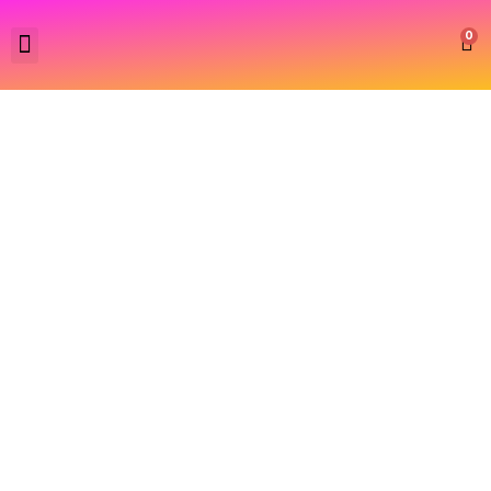
0
BUONO REGALO SHOP ONLINE 50€
Da:
A: