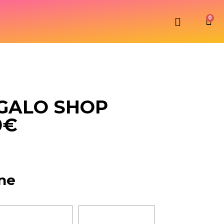
0
GALO SHOP
0€
ne