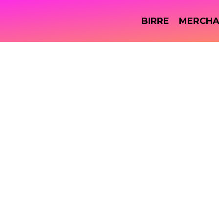
BIRRE
MERCHA
BUONO REGALO SHOP ONLINE 100€
Da:
A: