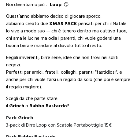
Noi diventiamo più…
Loop
. 😏
Quest’anno abbiamo deciso di giocare sporco:
abbiamo creato due
XMAS PACK
pensati per chi il Natale
lo vive a modo suo — chi è tenero dentro ma cattivo fuori,
chi ama le lucine ma odia i parenti, chi vuole godersi una
buona birra e mandare al diavolo tutto il resto.
Regali irriverenti, birre serie, idee che non trovi nei soliti
negozi.
Perfetti per amici, fratelli, colleghi, parenti “fastidiosi”, e
anche per chi vuole farsi un regalo da solo (che poi è sempre
il regalo migliore).
Scegli da che parte stare:
il
Grinch
o
Babbo Bastardo
?
Pack Grinch
3-pack di Birre Loop con Scatola Portabottiglie 15€
Pack Babbo Bastardo