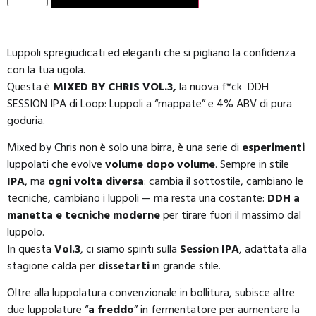
Luppoli spregiudicati ed eleganti che si pigliano la confidenza
con la tua ugola.
Questa è
MIXED BY CHRIS VOL.3,
la nuova f*ck DDH
SESSION IPA di Loop: Luppoli a “mappate” e 4% ABV di pura
goduria.
Mixed by Chris non è solo una birra, è una serie di
esperimenti
luppolati che evolve
volume dopo volume
. Sempre in stile
IPA
, ma
ogni volta diversa
: cambia il sottostile, cambiano le
tecniche, cambiano i luppoli — ma resta una costante:
DDH a
manetta e tecniche moderne
per tirare fuori il massimo dal
luppolo.
In questa
Vol.3
, ci siamo spinti sulla
Session IPA
, adattata alla
stagione calda per
dissetarti
in grande stile.
Oltre alla luppolatura convenzionale in bollitura, subisce altre
due luppolature “
a freddo
” in fermentatore per aumentare la