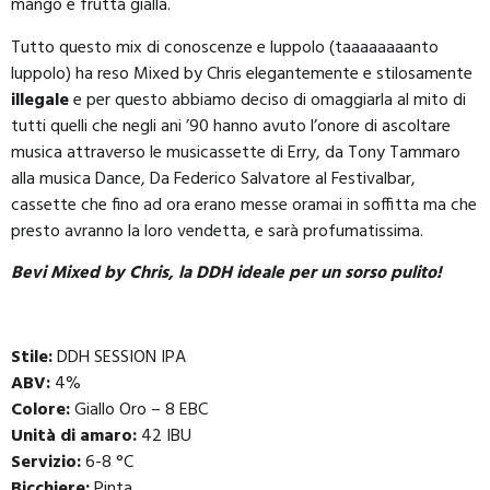
mango e frutta gialla.
Tutto questo mix di conoscenze e luppolo (taaaaaaaanto
luppolo) ha reso Mixed by Chris elegantemente e stilosamente
illegale
e per questo abbiamo deciso di omaggiarla al mito di
tutti quelli che negli ani ’90 hanno avuto l’onore di ascoltare
musica attraverso le musicassette di Erry, da Tony Tammaro
alla musica Dance, Da Federico Salvatore al Festivalbar,
cassette che fino ad ora erano messe oramai in soffitta ma che
presto avranno la loro vendetta, e sarà profumatissima.
Bevi Mixed by Chris, la DDH ideale per un sorso pulito!
Stile:
DDH SESSION IPA
ABV:
4%
Colore:
Giallo Oro – 8 EBC
Unità di amaro:
42 IBU
Servizio:
6-8 °C
Bicchiere:
Pinta